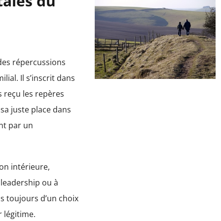
tales du
 des répercussions
al. Il s’inscrit dans
 reçu les repères
 sa juste place dans
nt par un
n intérieure,
 leadership ou à
as toujours d’un choix
r légitime.