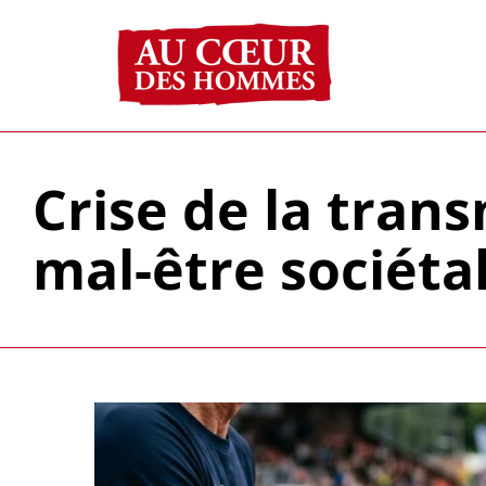
Passer
au
contenu
Crise de la trans
mal-être sociéta
Voir
l'image