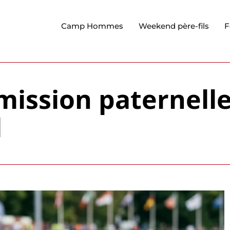
Camp Hommes
Weekend père-fils
F
mission paternelle
l