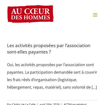
Passer
au
contenu
Les activités proposées par l’association
sont-elles payantes ?
Oui, les activités proposées par l’association sont
payantes. La participation demandée sert à couvrir
les frais réels d’organisation (logistique,
hébergement, repas, matériel), sans volonté de [...]
Par
Cédric de La Celle
|
avril 26th, 2026
|
ACDH en général